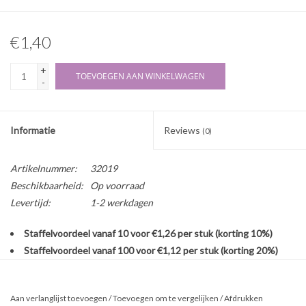
€1,40
+
TOEVOEGEN AAN WINKELWAGEN
-
Informatie
Reviews
(0)
Artikelnummer:
32019
Beschikbaarheid:
Op voorraad
Levertijd:
1-2 werkdagen
Staffelvoordeel vanaf 10 voor €1,26 per stuk (korting 10%)
Staffelvoordeel vanaf 100 voor €1,12 per stuk (korting 20%)
Stevige PET fles zonder dop, op de fles passen alle sluitingen met
halstype C (deze zijn onder aan de pagina terug te vinden).
Aan verlanglijst toevoegen
/
Toevoegen om te vergelijken
/
Afdrukken