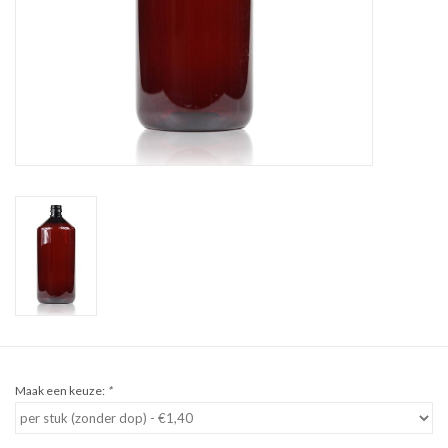
Sale
Cadeaubon
Zelf maken
Links
Maak een keuze:
*