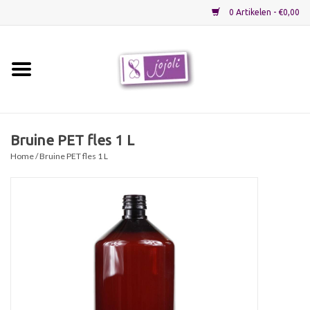
0 Artikelen - €0,00
Home
Grondstoffen
Bruine PET fles 1 L
Home
/ Bruine PET fles 1 L
Verpakkingen
Materialen
Startpakketten
Recepten