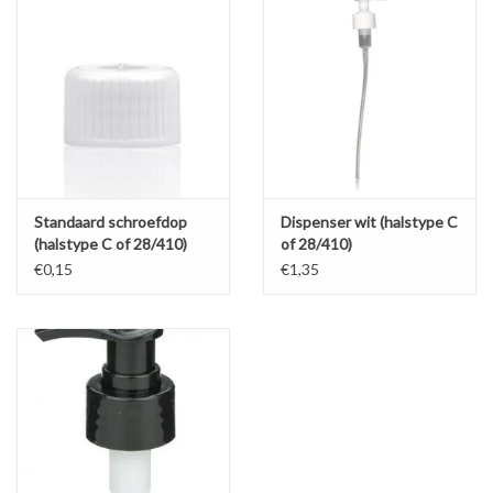
Standaard schroefdop
Dispenser wit (halstype C
(halstype C of 28/410)
of 28/410)
€0,15
€1,35