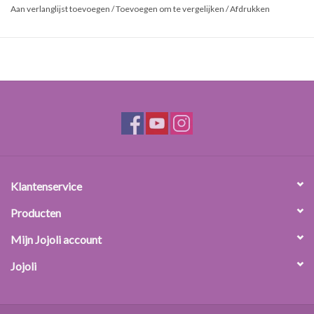
pigment.
Aan verlanglijst toevoegen
/
Toevoegen om te vergelijken
/
Afdrukken
Herkomst:
Natuurlijk
Gebruik:
Brons pargelglanspigment heeft een licht bronzen toon met glans.
Het is onder andere geschikt voor de bereiding van make-up, zeep
(gietzeep, Cold Process en Hot Process zeep), vingerverf en
pigmentmengsels. Voordeel is dat pigmenten in gietzeep niet
uitlopen (=non-bleeding) wanneer ze naast elkaar gebruikt worden.
Klantenservice
Producten
Mijn Jojoli account
Jojoli