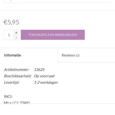
€5,95
+
TOEVOEGEN AAN WINKELWAGEN
-
Informatie
Reviews
(1)
Artikelnummer:
13624
Beschikbaarheid:
Op voorraad
Levertijd:
1-2 werkdagen
INCI:
Mica / CI: 77491
Mica is een gekristalliseerd mineraal en geeft glans aan het