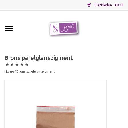
0 Artikelen - €0,00
Home
Grondstoffen
Brons parelglanspigment
Verpakkingen
Home
/ Brons parelglanspigment
Materialen
Startpakketten
Recepten