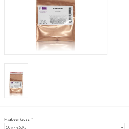
Sale
Cadeaubon
Zelf maken
Links
Maak een keuze:
*