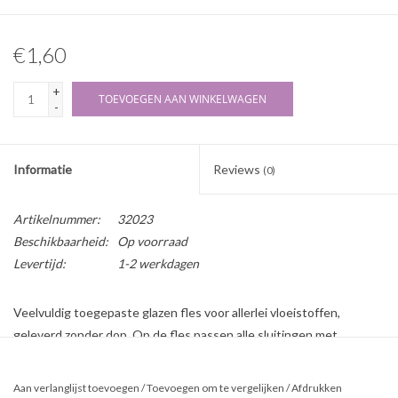
€1,60
+
TOEVOEGEN AAN WINKELWAGEN
-
Informatie
Reviews
(0)
Artikelnummer:
32023
Beschikbaarheid:
Op voorraad
Levertijd:
1-2 werkdagen
Veelvuldig toegepaste glazen fles voor allerlei vloeistoffen,
geleverd zonder dop. Op de fles passen alle sluitingen met
halstype B (deze zijn onder aan de pagina terug te vinden).
Blauwglas beschermt tegen zonlicht waardoor de vloeistof goed
Aan verlanglijst toevoegen
/
Toevoegen om te vergelijken
/
Afdrukken