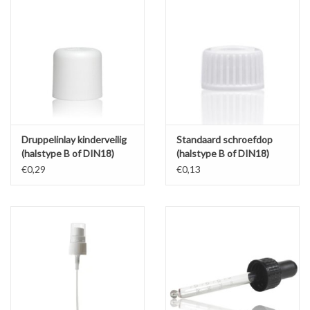
beschermingscap tegen lekkage.
De verstuivers zijn geschikt voor vloeistoffen op alcohol- of
waterbasis.
Het pompje is geschikt voor olie, fluïde en lotion.
De glaspipet met maatindeling (0.2-0.5-0.7-1 mL) heeft een
inhoud van 1 mL.
Druppelinlay kinderveilig
Standaard schroefdop
(halstype B of DIN18)
(halstype B of DIN18)
€0,29
€0,13