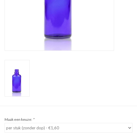
Sale
Cadeaubon
Zelf maken
Links
Maak een keuze:
*