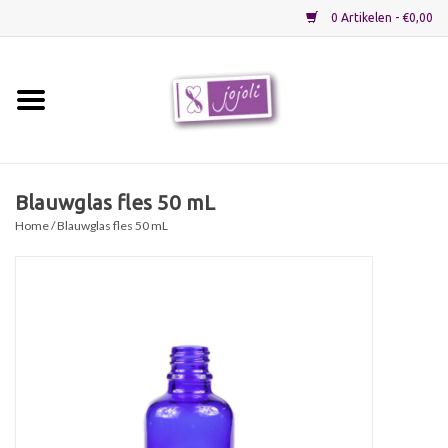
0 Artikelen - €0,00
Home
Grondstoffen
Blauwglas fles 50 mL
Home
/ Blauwglas fles 50 mL
Verpakkingen
Materialen
Startpakketten
Recepten