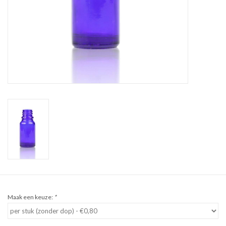
Sale
Cadeaubon
Zelf maken
Links
Maak een keuze:
*