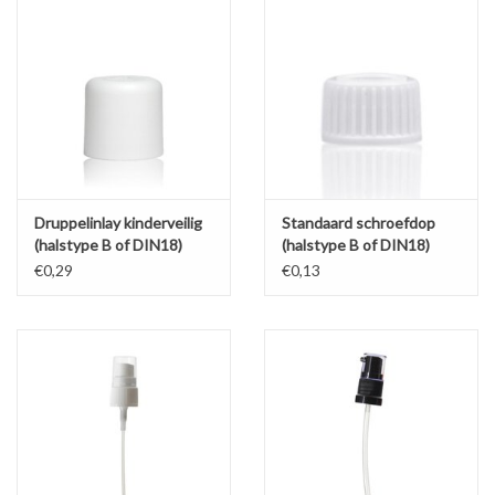
De kindveilige schroefdop heeft een gevarenteken welke ook
voor blinden waarneembaar is.
De verstuiver en het pompje zijn tweedelig en hebben een
beschermingscap tegen lekkage.
Verstuivers zijn geschikt voor vloeistoffen op alcohol- of
waterbasis.
Pompjes zijn geschikt voor olie, fluïde en lotion.
Druppelinlay kinderveilig
Standaard schroefdop
(halstype B of DIN18)
(halstype B of DIN18)
€0,29
€0,13