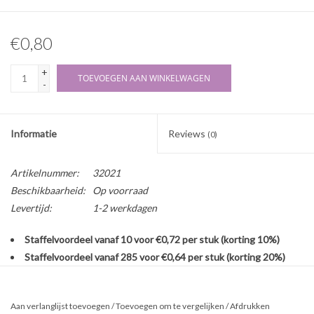
€0,80
+
TOEVOEGEN AAN WINKELWAGEN
-
Informatie
Reviews
(0)
Artikelnummer:
32021
Beschikbaarheid:
Op voorraad
Levertijd:
1-2 werkdagen
Staffelvoordeel vanaf 10 voor €0,72 per stuk (korting 10%)
Staffelvoordeel vanaf 285 voor €0,64 per stuk (korting 20%)
Veelvuldig toegepaste glazen fles voor allerlei vloeistoffen,
geleverd zonder dop. Op de fles passen alle sluitingen met
Aan verlanglijst toevoegen
/
Toevoegen om te vergelijken
/
Afdrukken