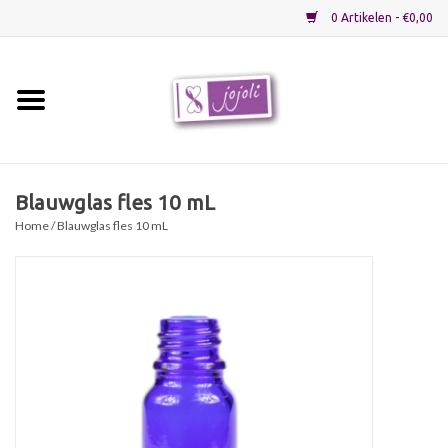
0 Artikelen - €0,00
Home
Grondstoffen
Blauwglas fles 10 mL
Home
/ Blauwglas fles 10 mL
Verpakkingen
Materialen
Startpakketten
Recepten