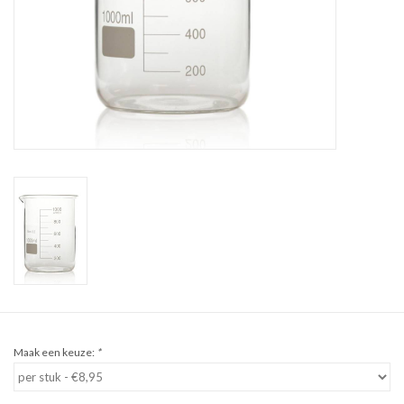
Sale
Cadeaubon
Zelf maken
Links
Maak een keuze:
*