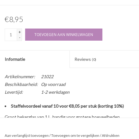
€8,95
+
TOEVOEGEN AAN WINKELWAGEN
-
Informatie
Reviews
(0)
Artikelnummer:
21022
Beschikbaarheid:
Op voorraad
Levertijd:
1-2 werkdagen
Staffelvoordeel vanaf 10 voor €8,05 per stuk (korting 10%)
Groot bekerglas van 1 L, handig voor grotere hoeveelheden
crèmes en cosmeticaproducten. Hittebestendig borosilicaat glas
met grove maataanduiding. Een bekerglas is bedoeld voor mengen,
Aan verlanglijst toevoegen
/
Toevoegen om te vergelijken
/
Afdrukken