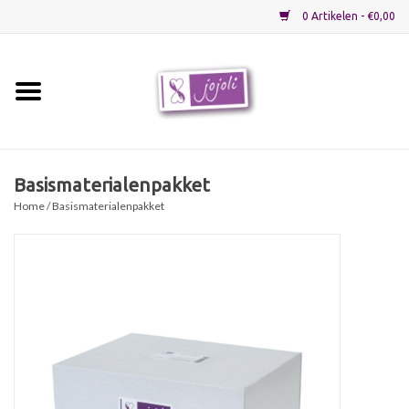
0 Artikelen - €0,00
Home
Grondstoffen
Basismaterialenpakket
Home
/ Basismaterialenpakket
Verpakkingen
Materialen
Startpakketten
Recepten