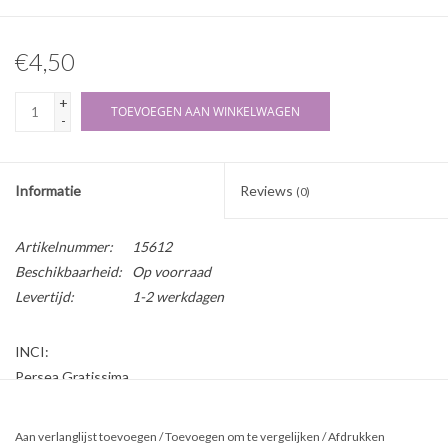
€4,50
+
TOEVOEGEN AAN WINKELWAGEN
-
Informatie
Reviews
(0)
Artikelnummer:
15612
Beschikbaarheid:
Op voorraad
Levertijd:
1-2 werkdagen
INCI:
Persea Gratissima
Herkomst:
Aan verlanglijst toevoegen
/
Toevoegen om te vergelijken
/
Afdrukken