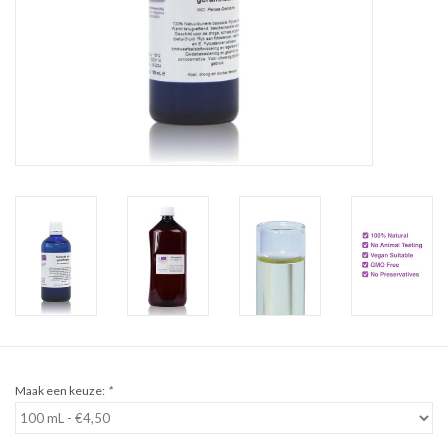
Sale
Cadeaubon
Zelf maken
Links
Maak een keuze:
*