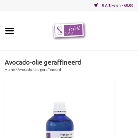
0 Artikelen - €0,00
Home
Grondstoffen
Avocado-olie geraffineerd
Home
/ Avocado-olie geraffineerd
Verpakkingen
Materialen
Startpakketten
Recepten