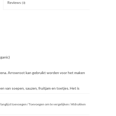
Reviews
(0)
rganic)
izena. Arrowroot kan gebruikt worden voor het maken
n van soepen, sauzen, fruitjam en toetjes. Het is
 moet vooraf worden opgelost in koud water. Dit
rme of kokende vloeistoffen.
langlijst toevoegen
/
Toevoegen om te vergelijken
/
Afdrukken