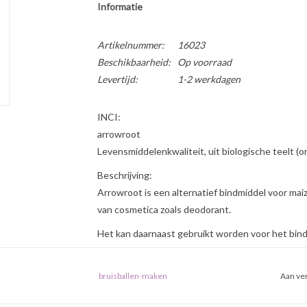
Informatie
Artikelnummer:
16023
Beschikbaarheid:
Op voorraad
Levertijd:
1-2 werkdagen
INCI:
arrowroot
Levensmiddelenkwaliteit, uit biologische teelt (o
Beschrijving:
Arrowroot is een alternatief bindmiddel voor ma
van cosmetica zoals deodorant.
Het kan daarnaast gebruikt worden voor het binde
neutraal van smaak en helder bindend. Arrowroot
papje kan vervolgens toegevoegd worden aan wa
bruisballen-maken
Aan ver