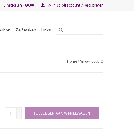
0 Artikelen - €0,00
Mijn Jojoli account / Registreren
aubon
Zelf maken
Links
Home
/ Arrowroot BIO
+
TOEVOEGEN AAN WINKELWAGEN
-