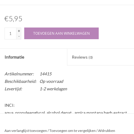
€5,95
+
TOEVOEGEN AAN WINKELWAGEN
-
Informatie
Reviews
(0)
Artikelnummer:
14415
Beschikbaarheid:
Op voorraad
Levertijd:
1-2 werkdagen
INCI:
aqua, propyleenglycol, alcohol denat., arnica montana herb extract
(3-10%)
Eigenschappen:
Aan verlanglijst toevoegen
/
Toevoegen om te vergelijken
/
Afdrukken