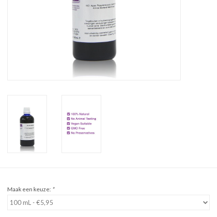
Sale
Cadeaubon
Zelf maken
Links
Maak een keuze:
*