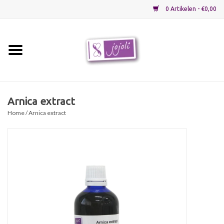
0 Artikelen - €0,00
Home
Grondstoffen
Arnica extract
Home
/ Arnica extract
Verpakkingen
Materialen
Startpakketten
Recepten