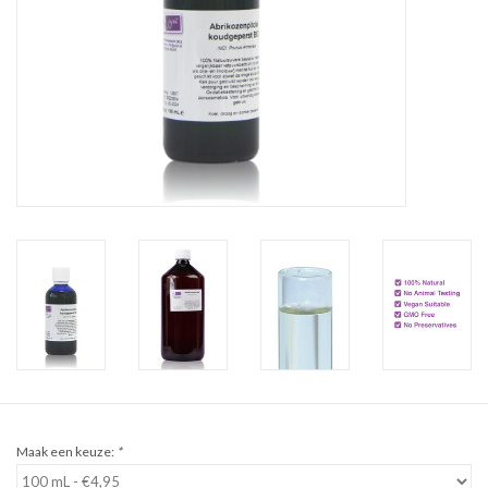
Sale
Cadeaubon
Zelf maken
Links
Maak een keuze:
*