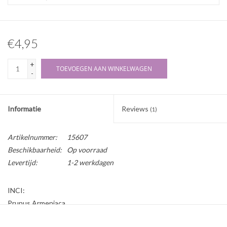
€4,95
+
TOEVOEGEN AAN WINKELWAGEN
-
Informatie
Reviews
(1)
Artikelnummer:
15607
Beschikbaarheid:
Op voorraad
Levertijd:
1-2 werkdagen
INCI:
Prunus Armeniaca