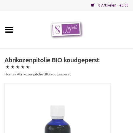
0 Artikelen - €0,00
Home
Grondstoffen
Abrikozenpitolie BIO koudgeperst
Verpakkingen
Home
/ Abrikozenpitolie BIO koudgeperst
Materialen
Startpakketten
Recepten