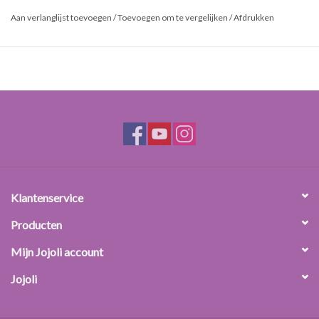
Beschrijving:
Aan verlanglijst toevoegen
/
Toevoegen om te vergelijken
/
Afdrukken
Voeg deze verrassende zoete Aardbei smaakstof toe aan
zelfgemaakte lipstick, lipgloss of lipbalsem. Aardbei Smaakstof is in
olie oplosbaar en kleurloos.
Dosering:
0.1-10%
Begin met een paar druppels en voeg druppelsgewijs meer druppels
toe tot de gewenste smaak bereikt is.
Klantenservice
Producten
Mijn Jojoli account
Jojoli