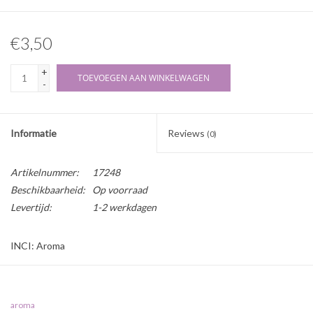
€3,50
+
TOEVOEGEN AAN WINKELWAGEN
-
Informatie
Reviews
(0)
Artikelnummer:
17248
Beschikbaarheid:
Op voorraad
Levertijd:
1-2 werkdagen
INCI: Aroma
Herkomstland: Duitsland
Herkomst: Synthetisch
aroma