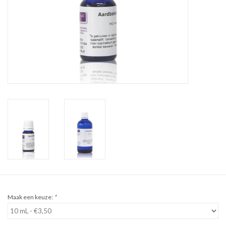
Sale
Cadeaubon
Zelf maken
Links
Maak een keuze:
*