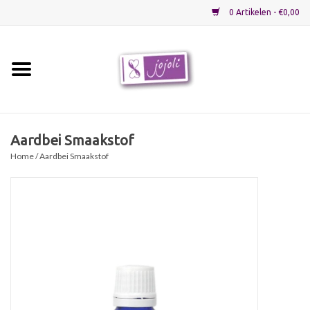
0 Artikelen - €0,00
Home
Grondstoffen
Aardbei Smaakstof
Home
/ Aardbei Smaakstof
Verpakkingen
Materialen
Startpakketten
Recepten