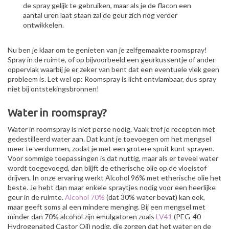
de spray gelijk te gebruiken, maar als je de flacon een
aantal uren laat staan zal de geur zich nog verder
ontwikkelen.
Nu ben je klaar om te genieten van je zelfgemaakte roomspray!
Spray in de ruimte, of op bijvoorbeeld een geurkussentje of ander
oppervlak waarbij je er zeker van bent dat een eventuele vlek geen
probleem is. Let wel op: Roomspray is licht ontvlambaar, dus spray
niet bij ontstekingsbronnen!
Water in roomspray?
Water in roomspray is niet perse nodig. Vaak tref je recepten met
gedestilleerd water aan. Dat kunt je toevoegen om het mengsel
meer te verdunnen, zodat je met een grotere spuit kunt sprayen.
Voor sommige toepassingen is dat nuttig, maar als er teveel water
wordt toegevoegd, dan blijft de etherische olie op de vloeistof
drijven. In onze ervaring werkt Alcohol 96% met etherische olie het
beste. Je hebt dan maar enkele spraytjes nodig voor een heerlijke
geur in de ruimte.
Alcohol 70%
(dat 30% water bevat) kan ook,
maar geeft soms al een mindere menging. Bij een mengsel met
minder dan 70% alcohol zijn emulgatoren zoals
LV41
(PEG-40
Hydrogenated Castor Oil) nodig, die zorgen dat het water en de