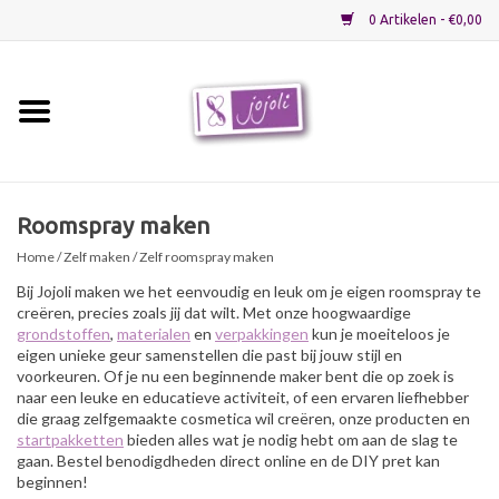
0 Artikelen - €0,00
Home
Grondstoffen
Roomspray maken
Home
/
Zelf maken
/ Zelf roomspray maken
Verpakkingen
Bij Jojoli maken we het eenvoudig en leuk om je eigen roomspray te
creëren, precies zoals jij dat wilt. Met onze hoogwaardige
Materialen
grondstoffen
,
materialen
en
verpakkingen
kun je moeiteloos je
eigen unieke geur samenstellen die past bij jouw stijl en
voorkeuren. Of je nu een beginnende maker bent die op zoek is
Startpakketten
naar een leuke en educatieve activiteit, of een ervaren liefhebber
die graag zelfgemaakte cosmetica wil creëren, onze producten en
startpakketten
bieden alles wat je nodig hebt om aan de slag te
Recepten
gaan. Bestel benodigdheden direct online en de DIY pret kan
beginnen!