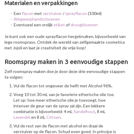
Materialen en verpakkingen
- Een
flacon
met
verstuiver
/
sprayflacon
(100ml)
-
Wegwerphandschoenen
- Eventueel een vrolijk
etiket
of
droogbloemen
Je kunt ook een oude sprayflacon hergebruiken, bijvoorbeeld van
lege roomsprays. Ontdek de wereld van zelfgemaakte cosmetica
met Jojoli en laat je creativiteit de vrije loop!
Roomspray maken in 3 eenvoudige stappen
Zelf roomspray maken doe je door deze drie eenvoudige stappen
te volgen:
Vul de flacon tot ongeveer de helft met Alcohol 96%.
Voeg 10 tot 30 mL van je favoriete etherische olie toe.
Let op: hoe meer etherische olie je toevoegt, hoe
intenser de geur van de spray zal zijn. Een lekkere
combinatie is bijvoorbeeld: 4 mL
Sandelhout
, 8 mL
Lavendel
en 8 mL
Citroen
.
Vul de rest van de flacon met alcohol en draai de
verstuiver op de flacon. Schud even goed. In principe is