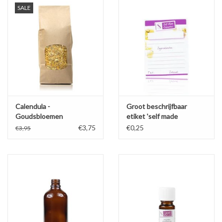
SALE
Calendula -
Groot beschrijfbaar
Goudsbloemen
etiket 'self made
cosmetics'
€3,75
€0,25
€3,95