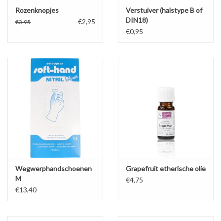
Rozenknopjes
Verstuiver (halstype B of
DIN18)
€2,95
€3,95
€0,95
Wegwerphandschoenen
Grapefruit etherische olie
M
€4,75
€13,40