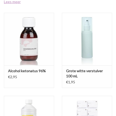
Lees meer
Sale
Cadeaubon
Zelf maken
Links
Alcohol ketonatus 96%
Grote witte verstuiver
100 mL
€2,95
€1,95