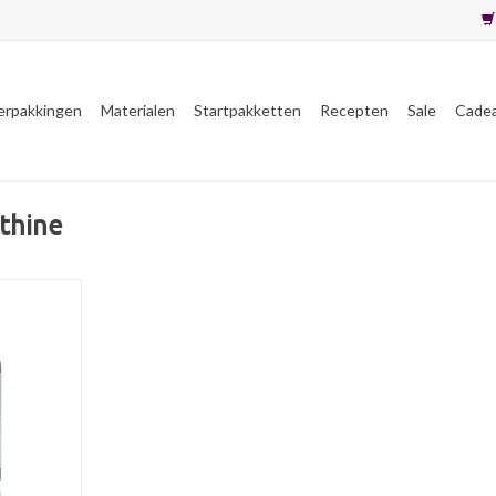
erpakkingen
Materialen
Startpakketten
Recepten
Sale
Cade
ithine
en heldere
 gebruikt
an siliconen
roducten,
cten en als
parfums.
NKELWAGEN