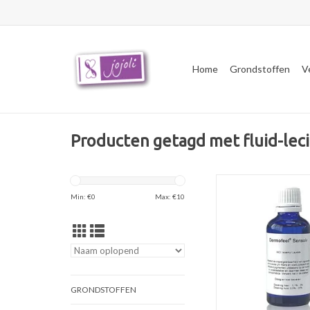
Home
Grondstoffen
V
Producten getagd met fluid-lec
Isoamyl Laurate is e
esterolie en kan o.a.
Min: €
0
Max: €
10
worden als vervanger v
in haarverzorgingsp
make-up,
huidverzorgingsprodu
draagolie voor olie
TOEVOEGEN AAN WI
GRONDSTOFFEN