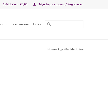
0 Artikelen - €0,00
Mijn Jojoli account / Registreren
aubon
Zelf maken
Links
Home
/
Tags
/ fluid-lecithine