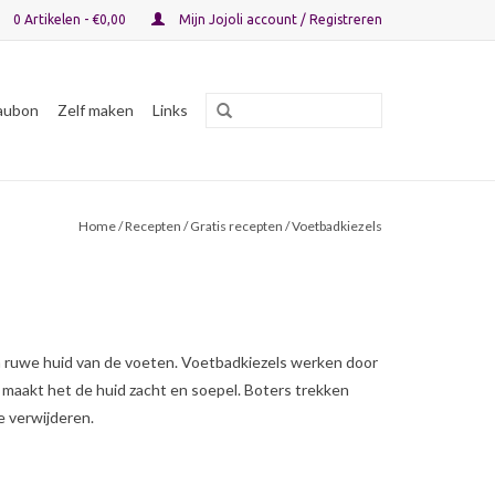
0 Artikelen - €0,00
Mijn Jojoli account / Registreren
aubon
Zelf maken
Links
Home
/
Recepten
/
Gratis recepten
/ Voetbadkiezels
 en ruwe huid van de voeten. Voetbadkiezels werken door
 maakt het de huid zacht en soepel. Boters trekken
e verwijderen.