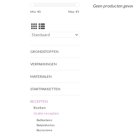
Geen producten gevon
Min: €
0
Max: €
5
GRONDSTOFFEN
VERPAKKINGEN
MATERIALEN
STARTPAKKETTEN
RECEPTEN
Boeken
Gratis recepten
Badbonbons
Badproducten
Basiscrème