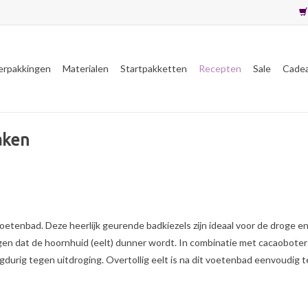
erpakkingen
Materialen
Startpakketten
Recepten
Sale
Cade
aken
 voetenbad. Deze heerlijk geurende badkiezels zijn ideaal voor de droge
gen dat de hoornhuid (eelt) dunner wordt. In combinatie met cacaoboter
gdurig tegen uitdroging. Overtollig eelt is na dit voetenbad eenvoudig t