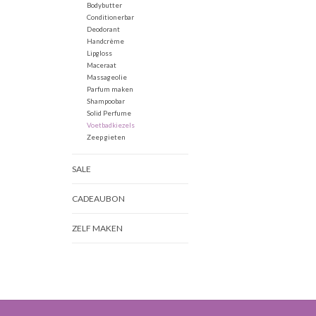
Bodybutter
Conditionerbar
Deodorant
Handcrème
Lipgloss
Maceraat
Massageolie
Parfum maken
Shampoobar
Solid Perfume
Voetbadkiezels
Zeep gieten
SALE
CADEAUBON
ZELF MAKEN