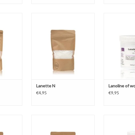
Lanette is een gemakkelijk te
verwerken (anionische) olie-in-
stabiele
Wolvet (ofw
water emulgator die veelvuldig
 en W/O
watervrije la
gebruikt wordt door onder andere
natuurlijke, gele,
apotheken en scholen
NKELWAGEN
TOEVOEGEN AA
(practicumlessen).
TOEVOEGEN AAN WINKELWAGEN
Lanette N
Lanoline of w
€4,95
€9,95
rlijke Olie-
Olivem 900 is een natuurlijke
Oplosmiddel
tor gemaakt
water-in-olie (W/O) emulgator
emulgator om e
taan voor
gemaakt van olijfolie. Toegestaan
vetoplosbar