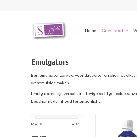
Home
Grondstoffen
V
Emulgators
Een emulgator zorgt ervoor dat water en olie met elkaa
wasemulsies maken.
Emulgatoren zijn verpakt in stevige dichtgesealde staza
beschermt de inhoud tegen zonlicht.
Isoamyl Laurate is e
esterolie en kan o.a.
Min: €
0
Max: €
15
worden als vervanger v
in haarverzorgingsp