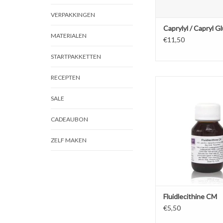
VERPAKKINGEN
Caprylyl / Capryl G
MATERIALEN
€11,50
STARTPAKKETTEN
RECEPTEN
Fluidlecithine CM is ee
emulgator voor w
SALE
koudgeroerde crèmes 
in de vom van geel
CADEAUBON
stroperige vloeistof me
geur.
ZELF MAKEN
TOEVOEGEN AAN WI
Fluidlecithine CM
€5,50