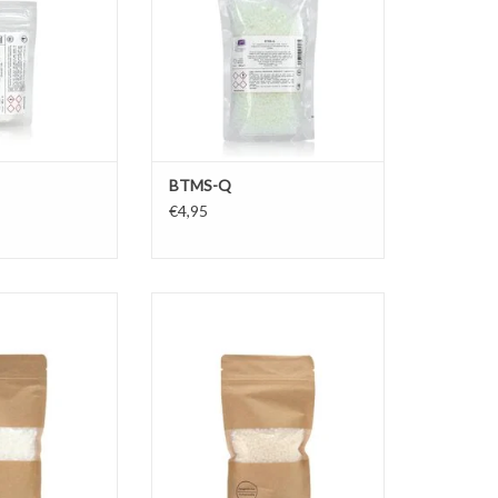
cosmeticaproducten voor huid en
osmeticaproducten
haar.
d en haar.
TOEVOEGEN AAN WINKELWAGEN
N WINKELWAGEN
BTMS-Q
€4,95
mengde emulgator
Emulsan is voor het maken van
s en lotions
huidverzorgende plantaardige
it plantaardige
stabiele O/W emulsies.
 stabilisatoren.
TOEVOEGEN AAN WINKELWAGEN
N WINKELWAGEN