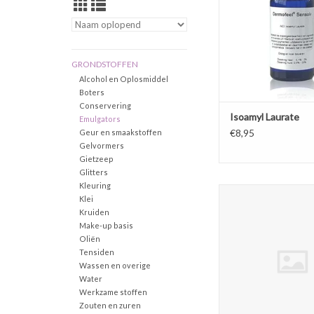
make-up,
huidverzorgingsprodu
draagolie voor olie
TOEVOEGEN AAN WI
GRONDSTOFFEN
Alcohol en Oplosmiddel
Boters
Conservering
Isoamyl Laurate
Emulgators
€8,95
Geur en smaakstoffen
Gelvormers
Gietzeep
Glitters
Kleuring
Caprylyl / Capryl Gluc
Klei
natuurlijke schuimv
Kruiden
ideaal is voor 
Make-up basis
reinigingsproducten. D
Oliën
het een oplosmiddel 
Tensiden
geurstoffen
Wassen en overige
Water
TOEVOEGEN AAN WI
Werkzame stoffen
Zouten en zuren