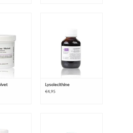
Lysolecithine is een veelzijdige
emulgator die zowel koud als warm
el zuivere en
in te zetten is voor een O/W
noline) is een
emulsie.
 stugge substantie.
TOEVOEGEN AAN WINKELWAGEN
N WINKELWAGEN
olvet
Lysolecithine
€4,95
 LV41 is een
Polyglyceryl-3 Polyricinoleate is
therische olie,
een natuurlijke, huidvriendelijke
e vitamine en
W/O emulgator. Vervanger voor