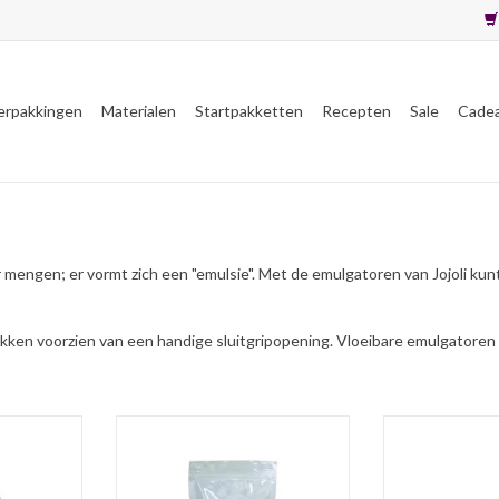
erpakkingen
Materialen
Startpakketten
Recepten
Sale
Cade
r mengen; er vormt zich een "emulsie". Met de emulgatoren van Jojoli ku
kken voorzien van een handige sluitgripopening. Vloeibare emulgatoren z
en heldere
BTMS-25 is een milde emulgator,
 gebruikt
geschikt voor verwerking in
BTMS-50 is e
an siliconen
cosmeticaproducten voor huid en
(positief gel
roducten,
haar.
emulgator, 