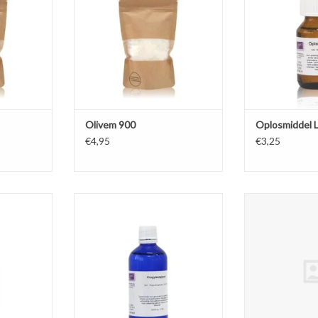
o-allergeen
voor natuurcosmetica, hypo-
parfumolie in 
en breed
allergeen en geschikt voor een
los
aproducten.
breed spectrum aan
TOEVOEGEN AA
cosmeticaproducten.
NKELWAGEN
TOEVOEGEN AAN WINKELWAGEN
Olivem 900
Oplosmiddel 
€4,95
€3,25
Propyleenglycol wordt vaak
1,3-Propyleengly
gebruikt in cosmetica als
diol) is een natu
geurloze en
oplosmiddel voor verschillende
afbreekbare orga
in-water
grondstoffen.
Het wordt ve
oorbeeld
cosmetica, farma
en scrubs.
TOEVOEGEN AAN WINKELWAGEN
toepassingen al
NKELWAGEN
oplosmiddel, v
textuurve