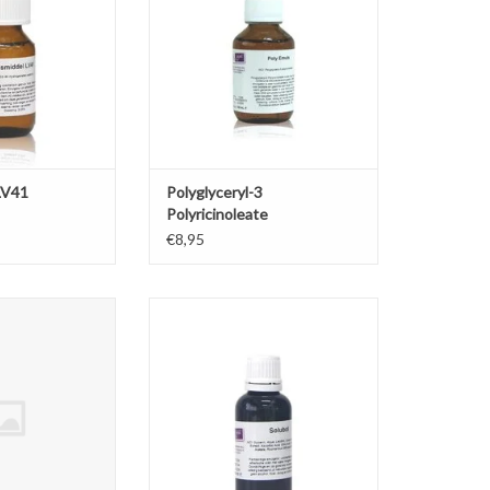
(bad)water op te
Lysolecithine en fluid-lecithine.
sen.
Geschikt voor lotions, waterproof
zonnebrand, crèmes.
N WINKELWAGEN
TOEVOEGEN AAN WINKELWAGEN
LV41
Polyglyceryl-3
Polyricinoleate
€8,95
col ( propaan-1,3-
Plantaardige emulgator om
urlijke, biologisch
etherische olie te mengen met
nische verbinding.
water.
el gebruikt in
TOEVOEGEN AAN WINKELWAGEN
cie en industriële
s huidvriendelijk
ochtinbrenger en
rbeteraar.