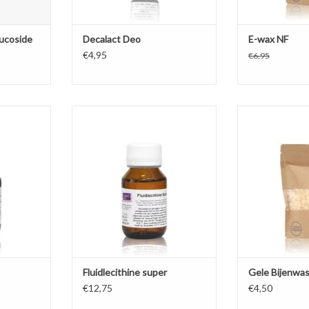
lucoside
Decalact Deo
E-wax NF
€4,95
€6,95
n natuurlijke
Fluidlecithine super is een
Natuurlijke bij
arm- en
natuurlijke emulgator in de vorm
stuifmeel, is uni
en lotions,
van een helder goudgele vloeistof
in crème, lo
bruine,
met lichte lecithinegeur.
lippenbalsem 
t een sterke
lippenstift en 
TOEVOEGEN AAN WINKELWAGEN
voor de droge
NKELWAGEN
TOEVOEGEN AA
Fluidlecithine super
Gele Bijenwa
€12,75
€4,50