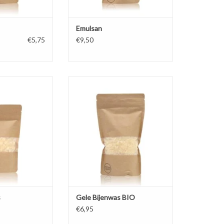
Emulsan
€5,75
€9,50
enwas, geel door
Natuurlijke biologische bijenwas,
verseel toepasbaar
geel door stuifmeel, is universeel
tionbar, zalf,
toepasbaar in crème, lotionbar, zalf,
en bodybutter,
lippenbalsem en bodybutter,
mascara. Geschikt
lippenstift en mascara. Geschikt
, schrale huid.
voor de droge, schrale huid.
N WINKELWAGEN
TOEVOEGEN AAN WINKELWAGEN
s
Gele Bijenwas BIO
€6,95