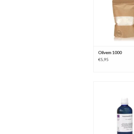
natuurcosmetica, hyp
en geschikt voor e
spectrum aan cosmetic
TOEVOEGEN AAN WI
Olivem 1000
€5,95
Polysorbate 80 is een 
amberkleurige olie-
emulgator voor bijv
badolie, massageolie 
TOEVOEGEN AAN WI