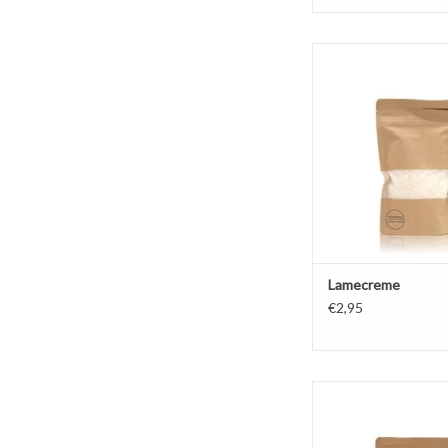
Lamecrème is een 
plantaardige O/W
emulgator.
TOEVOEGEN AAN WI
Lamecreme
€2,95
Olivem 100 is een natuu
in-Water (O/W) emulga
van olijfolie. Toeges