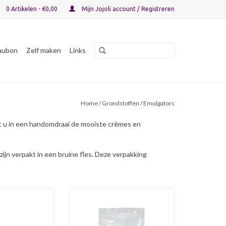
0 Artikelen - €0,00
Mijn Jojoli account / Registreren
aubon
Zelf maken
Links
Home
/
Grondstoffen
/ Emulgators
nt u in een handomdraai de mooiste crèmes en
ijn verpakt in een bruine fles. Deze verpakking
BTMS-Q is en milde emulgator met
verbeterde eigenschappen ten
en kationische
opzichte van BTMS-50, geschikt
aden) en milde
voor verwerking in
geschikt voor