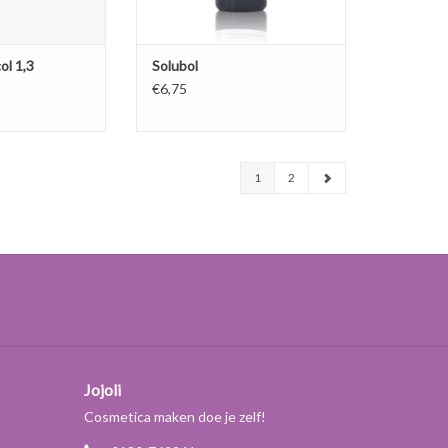
N WINKELWAGEN
ol 1,3
Solubol
€6,75
1
2
Jojoli
Cosmetica maken doe je zelf!