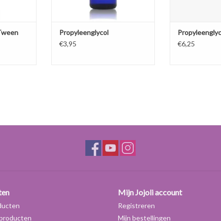
TOEVOEGEN AA
 Tween
Propyleenglycol
Propyleenglyc
€3,95
€6,25
ten
Mijn Jojoli account
ducten
Registreren
producten
Mijn bestellingen