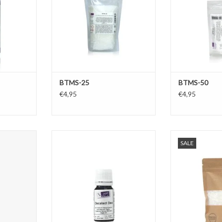
verwerking in c
TOEVOEGEN AAN WINKELWAGEN
cten en als
voor hui
parfums.
TOEVOEGEN AA
NKELWAGEN
BTMS-25
BTMS-50
€4,95
€4,95
oside is een
Decalact Deo is een natuurlijke
E-wax is een ge
SALE
ormer die
deodorant met antimicrobiële
voor crème
alle
eigenschappen. Het is vloeibaar en
samengesteld u
aarnaast is
gemakkelijk te gebruiken.
emulgatoren en
voor o.a.
TOEVOEGEN AAN WINKELWAGEN
TOEVOEGEN AA
.
NKELWAGEN